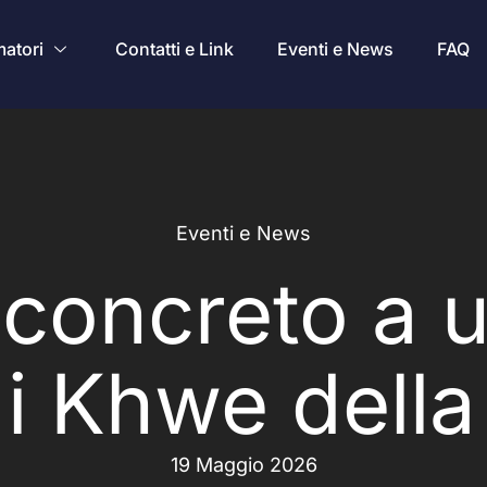
atori
Contatti e Link
Eventi e News
FAQ
Eventi e News
 concreto a 
 i Khwe dell
19 Maggio 2026