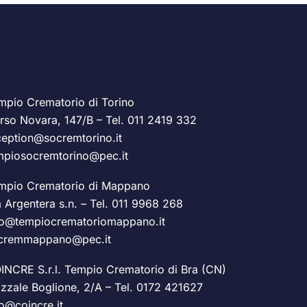
mpio Crematorio di Torino
rso Novara, 147/B – Tel.
011 2419 332
ception@socremtorino.it
mpiosocremtorino@pec.it
mpio Crematorio di Mappano
a Argentera s.n. – Tel.
011 9968 268
fo@tempiocrematoriomappano.it
cremmappano@pec.it
INCRE S.r.l. Tempio Crematorio di Bra (CN)
azzale Boglione, 2/A – Tel.
0172 421627
fo@coincre.it