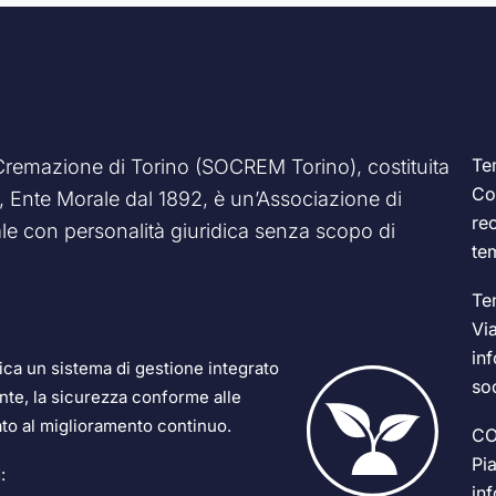
Te
 Cremazione di Torino (SOCREM Torino), costituita
Co
83, Ente Morale dal 1892, è un’Associazione di
re
e con personalità giuridica senza scopo di
te
Te
Vi
in
a un sistema di gestione integrato
so
ente, la sicurezza conforme alle
ato al miglioramento continuo.
CO
Pi
:
in