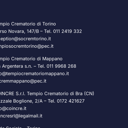
mpio Crematorio di Torino
rso Novara, 147/B – Tel.
011 2419 332
ception@socremtorino.it
mpiosocremtorino@pec.it
mpio Crematorio di Mappano
a Argentera s.n. – Tel.
011 9968 268
fo@tempiocrematoriomappano.it
cremmappano@pec.it
INCRE S.r.l. Tempio Crematorio di Bra (CN)
azzale Boglione, 2/A – Tel.
0172 421627
fo@coincre.it
incresrl@legalmail.it