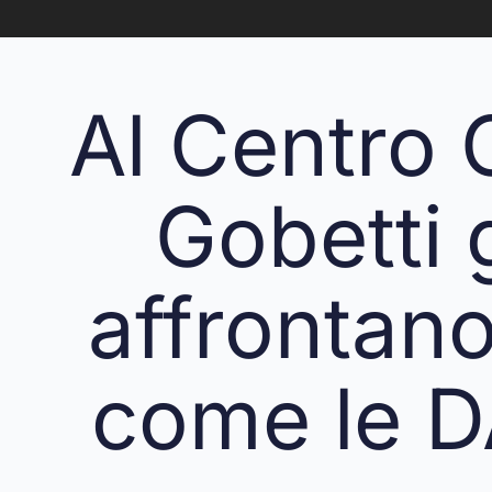
Al Centro C
Gobetti g
affrontan
come le DA