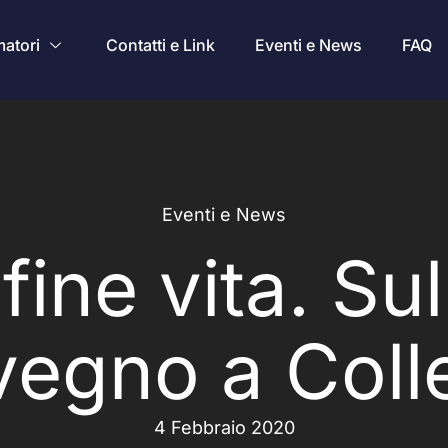
atori
Contatti e Link
Eventi e News
FAQ
Eventi e News
 fine vita. Su
vegno a Coll
4 Febbraio 2020