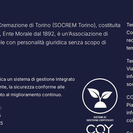
Te
 Cremazione di Torino (SOCREM Torino), costituita
Co
83, Ente Morale dal 1892, è un’Associazione di
re
e con personalità giuridica senza scopo di
te
Te
Vi
in
a un sistema di gestione integrato
so
ente, la sicurezza conforme alle
ato al miglioramento continuo.
CO
Pi
:
in
5
co
15