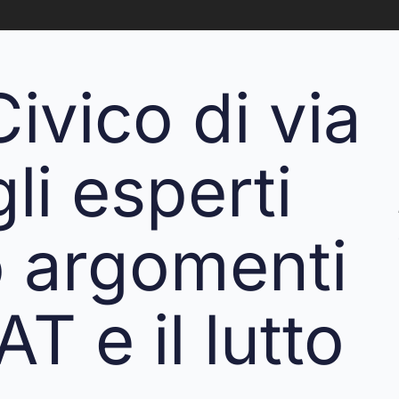
ivico di via
li esperti
o argomenti
T e il lutto