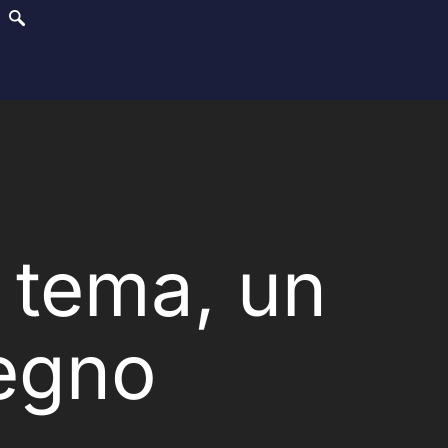
l tema, un
egno